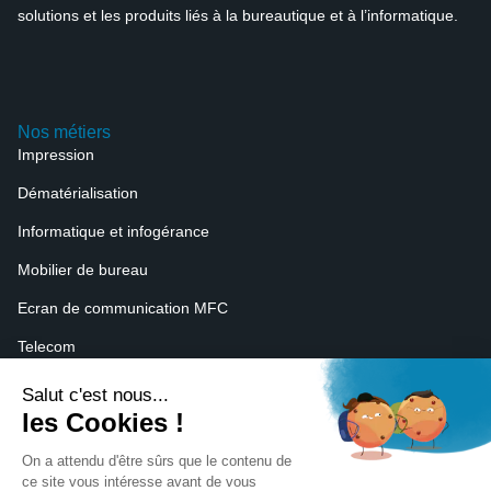
solutions et les produits liés à la bureautique et à l’informatique.
Nos métiers
Impression
Dématérialisation
Informatique et infogérance
Mobilier de bureau
Ecran de communication MFC
Telecom
Nous contacter
4 Rue Paul Henri Spaak
Parc du Grand Troyes
10300 Sainte Savine
03 25 83 26 30